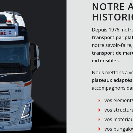
NOTRE A
HISTOR
Depuis 1976, notre
transport par pla
notre savoir-faire
transport de marc
extensibles
.
Nous mettons à vo
plateaux adaptés
accompagnons dan
vos élément
vos structur
vos matériau
vos bungalo